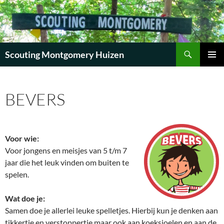
Zoeken
Scouting Montgomery Huizen
GA
PRIMAI
NAAR
MENU
DE
BEVERS
INHOUD
Voor wie:
Voor jongens en meisjes van 5 t/m 7
jaar die het leuk vinden om buiten te
spelen.
Wat doe je:
Samen doe je allerlei leuke spelletjes. Hierbij kun je denken aan
tikkertje en verstoppertje maar ook aan koeksjoelen en aan de