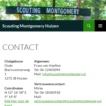
Zoeken
Scouting Montgomery Huizen
GA
PRIMAI
NAAR
MENU
DE
CONTACT
INHOUD
Clubgebouw
Algemeen:
Oude
Frans van Haeften
Blaricummerweg
Tel: 06-12403094
1
Mail:
info@scoutingmontgomery.nl
1272 JB Huizen
Vertrouwenscontact:
Coördinaten
Mirke
N 52° 16′ 58″ E
Tel: 06-18360918
5° 14′ 8″
Mail:
Klik hier voor de
vertrouwenscontact@scoutingmontgomery.nl
kaart