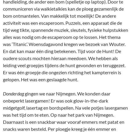
handleiding, de ander een bom (spelletje op laptop). Door te
communiceren via walkietalkies kan de ploeg gezamenlijk de
bom ontmantelen. Van makkelijk tot moeilijk! De andere
activiteit was een escaperoom. Puzzels, een apparaat die de
tijd weg tikte, spannende muziek, sleutels, fysieke hulpstukken
alles was nodig om de escaperoom op te lossen. Het thema
was ‘Titanic’. Woensdagavond kregen we bezoek van Wouter.
En dat kan maar één ding betekenen. Tijd voor de Hunt! De
oudere scouts mochten hieraan meedoen. We hebben als
leiding veel groepjes tijdens de hunt gevonden en teruggezet.
Er was één groepje die ongezien richting het kampterrein is
gelopen. Het was een geslaagde hunt.
Donderdag
gingen we naar Nijmegen. We konden daar
onbeperkt lasergamen! Er was ook glow-in-the-dark
midgetgolf, lasertag en bordspellen. Na vele potjes lasergamen
was het tijd om te eten. Op naar het park van Nijmegen.
Daarnaast is een snackbar waar vooraf emmers met patat en
snacks waren besteld. Per ploegje kreeg je één emmer en