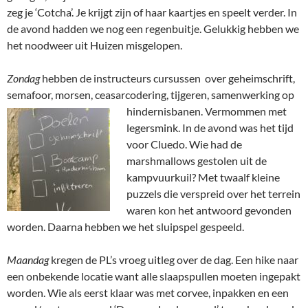
zeg je ‘Cotcha’. Je krijgt zijn of haar kaartjes en speelt verder. In
de avond hadden we nog een regenbuitje. Gelukkig hebben we
het noodweer uit Huizen misgelopen.
Zondag
hebben de instructeurs cursussen over geheimschrift,
semafoor, morsen, ceasarcodering, tijgeren, samenwerking op
hind
ernisbanen. Vermommen met
legersmink. In de avond was het tijd
voor Cluedo. Wie had de
marshmallows gestolen uit de
kampvuurkuil? Met twaalf kleine
puzzels die verspreid over het terrein
waren kon het antwoord gevonden
worden. Daarna hebben we het sluipspel gespeeld.
Maandag
kregen de PL’s vroeg uitleg over de dag. Een hike naar
een onbekende locatie want alle slaapspullen moeten ingepakt
worden. Wie als eerst klaar was met corvee, inpakken en een