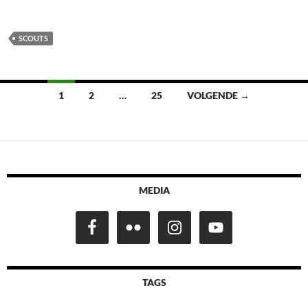
SCOUTS
Berichten
1
2
…
25
VOLGENDE →
navigatie
MEDIA
TAGS