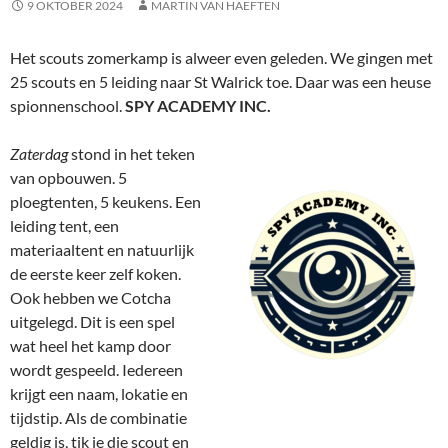
9 OKTOBER 2024
MARTIN VAN HAEFTEN
Het scouts zomerkamp is alweer even geleden. We gingen met
25 scouts en 5 leiding naar St Walrick toe. Daar was een heuse
spionnenschool.
SPY ACADEMY INC.
Zaterdag
stond in het teken
van opbouwen. 5
ploegtenten, 5 keukens. Een
leiding tent, een
materiaaltent en natuurlijk
de eerste keer zelf koken.
Ook hebben we Cotcha
uitgelegd. Dit is een spel
wat heel het kamp door
wordt gespeeld. Iedereen
krijgt een naam, lokatie en
tijdstip. Als de combinatie
geldig is, tik je die scout en