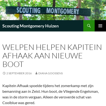
Zoeken
Scouting Montgomery Huizen
GA
PRIMAI
NAAR
MENU
DE
WELPEN HELPEN KAPITEIN
INHOUD
AFHAAK AAN NIEUWE
BOOT
2 SEPTEMBER 2016
DIANA GOOSSENS
Kapitein Afhaak spoelde tijdens het zomerkamp met zijn
bemanning aan in Zeist. Hun boot, de Vliegende Engelsman,
was in de storm vergaan. Alleen de veroverde schat van
Coolblue was gered.