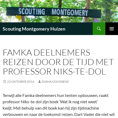
Zoeken
Scouting Montgomery Huizen
GA
PRIMAI
NAAR
MENU
DE
FAMKA DEELNEMERS
INHOUD
REIZEN DOOR DE TIJD MET
PROFESSOR NIKS-TE-DOL
23 OKTOBER 2016
DIANA GOOSSENS
Terwijl alle Famka deelnemers hun tenten opbouwen, raakt
professor Niks-te-dol zijn boek ‘Wat ik nog niet weet’
kwijt. Met behulp van dit boek kan hij zijn tijdmachine
verbouwen en naar de toekomst reizen. Dart Vader die niet wil