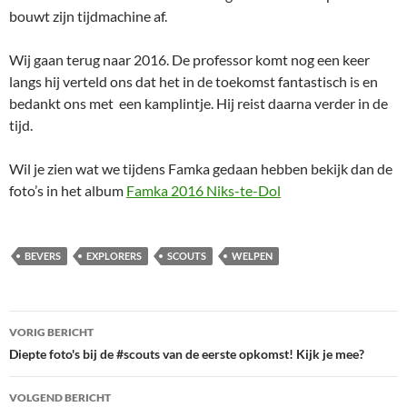
bouwt zijn tijdmachine af.
Wij gaan terug naar 2016. De professor komt nog een keer
langs hij verteld ons dat het in de toekomst fantastisch is en
bedankt ons met een kamplintje. Hij reist daarna verder in de
tijd.
Wil je zien wat we tijdens Famka gedaan hebben bekijk dan de
foto’s in het album
Famka 2016 Niks-te-Dol
BEVERS
EXPLORERS
SCOUTS
WELPEN
Bericht
VORIG BERICHT
navigatie
Diepte foto's bij de #scouts van de eerste opkomst! Kijk je mee?
VOLGEND BERICHT