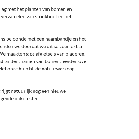
slag met het planten van bomen en
et verzamelen van stookhout en het
 ons beloonde met een naambandje en het
ienden we doordat we dit seizoen extra
e maakten gips afgietsels van bladeren,
adranden, namen van bomen, leerden over
Met onze hulp bij de natuurwerkdag
krijgt natuurlijk nog een nieuwe
olgende opkomsten.