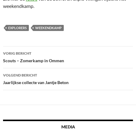
weekendkamp.
EXPLORERS
WEEKENDKAMP
Bericht
VORIG BERICHT
navigatie
Scouts – Zomerkamp in Ommen
VOLGEND BERICHT
Jaarlijkse collecte van Jantje Beton
MEDIA