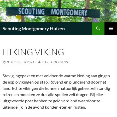
Zoeken
Scouting Montgomery Huizen
GA
PRIMAI
NAAR
MENU
DE
HIKING VIKING
INHOUD
3 DECEMBER 2021
MARK GOOSSENS
Stevig ingepakt en met voldoende warme kleding aan gingen
de explo vikingen op stap. Rovend en plunderend door het
land. Echte vikingen die kunnen natuurlijk geheel zelfstandig
reizen en moesten ze dus alle spullen zelf dragen. Bij elke
uitgevoerde post hebben ze geld verdiend waardoor ze
uiteindelijk in de avond konden eten en rusten.