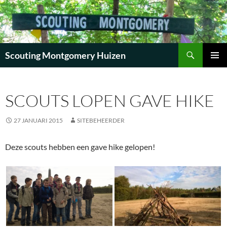
Zoeken
Scouting Montgomery Huizen
GA
PRIMAI
NAAR
MENU
DE
SCOUTS LOPEN GAVE HIKE
INHOUD
27 JANUARI 2015
SITEBEHEERDER
Deze scouts hebben een gave hike gelopen!