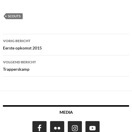
SCOUTS
Bericht
VORIG BERICHT
navigatie
Eerste opkomst 2015
VOLGEND BERICHT
Trapperskamp
MEDIA