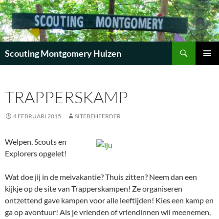
Zoeken
Scouting Montgomery Huizen
GA
PRIMAI
NAAR
MENU
DE
TRAPPERSKAMP
INHOUD
4 FEBRUARI 2015
SITEBEHEERDER
Welpen, Scouts en
Explorers opgelet!
Wat doe jij in de meivakantie? Thuis zitten? Neem dan een
kijkje op de site van Trapperskampen! Ze organiseren
ontzettend gave kampen voor alle leeftijden! Kies een kamp en
ga op avontuur! Als je vrienden of vriendinnen wil meenemen,