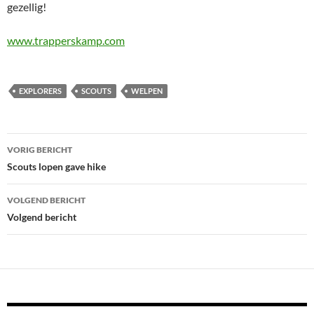
gezellig!
www.trapperskamp.com
EXPLORERS
SCOUTS
WELPEN
Bericht
VORIG BERICHT
navigatie
Scouts lopen gave hike
VOLGEND BERICHT
Volgend bericht