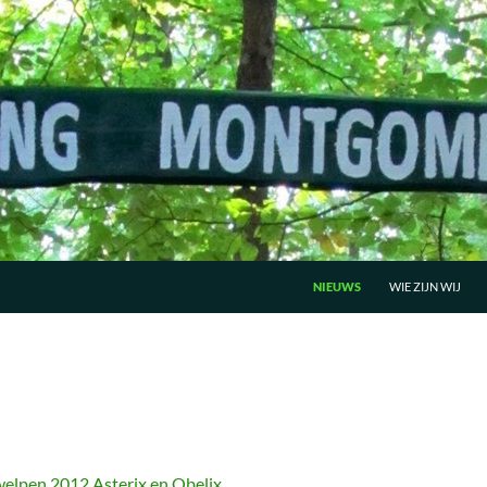
GA NAAR DE INHOUD
NIEUWS
WIE ZIJN WIJ
elpen 2012 Asterix en Obelix