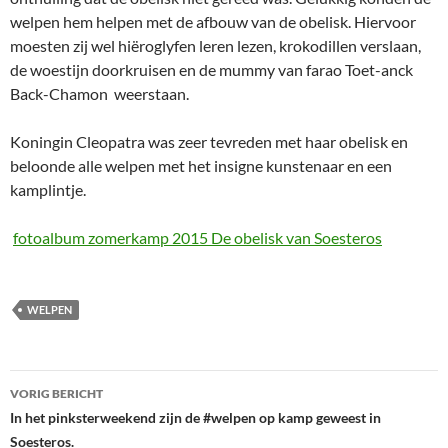
welpen hem helpen met de afbouw van de obelisk. Hiervoor
moesten zij wel hiëroglyfen leren lezen, krokodillen verslaan,
de woestijn doorkruisen en de mummy van farao Toet-anck
Back-Chamon weerstaan.
Koningin Cleopatra was zeer tevreden met haar obelisk en
beloonde alle welpen met het insigne kunstenaar en een
kamplintje.
fotoalbum zomerkamp 2015 De obelisk van Soesteros
WELPEN
Bericht
VORIG BERICHT
navigatie
In het pinksterweekend zijn de #welpen op kamp geweest in
Soesteros.