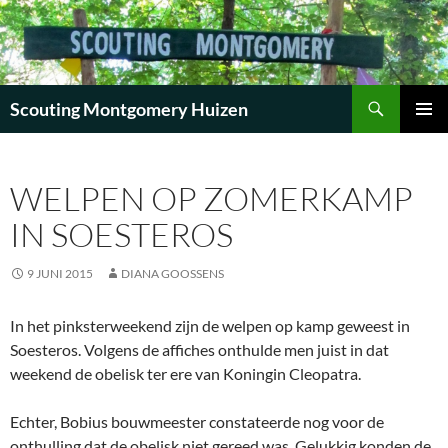
Zoeken
Scouting Montgomery Huizen
GA
PRIMAI
NAAR
MENU
DE
WELPEN OP ZOMERKAMP
INHOUD
IN SOESTEROS
9 JUNI 2015
DIANA GOOSSENS
In het pinksterweekend zijn de welpen op kamp geweest in
Soesteros. Volgens de affiches onthulde men juist in dat
weekend de obelisk ter ere van Koningin Cleopatra.
Echter, Bobius bouwmeester constateerde nog voor de
onthulling dat de obelisk niet gereed was. Gelukkig konden de