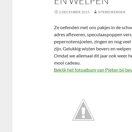
EN WELPEN
2 DECEMBER 2015
SITEBEHEERDER
Ze oefenden met ons pakjes in de schoo
adres afleveren, speculaaspoppen versi
pepernotensjoelen, zingen en nog veel 
zijn. Gelukkig wisten bevers en welpen
Omdat we allemaal dit jaar ook weer he
mooi cadeau.
Bekijk het fotoalbum van Pieten bij b