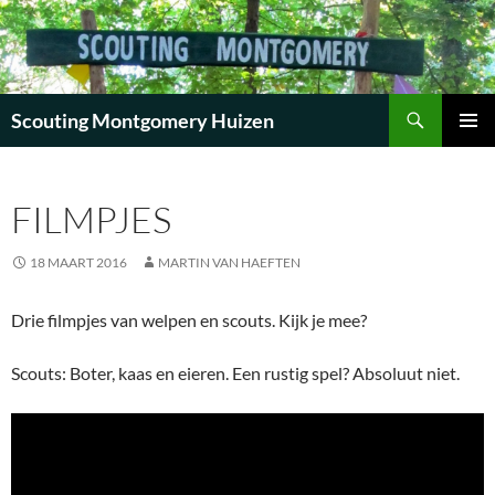
Zoeken
Scouting Montgomery Huizen
GA
PRIMAI
NAAR
MENU
DE
FILMPJES
INHOUD
18 MAART 2016
MARTIN VAN HAEFTEN
Drie filmpjes van welpen en scouts. Kijk je mee?
Scouts: Boter, kaas en eieren. Een rustig spel? Absoluut niet.