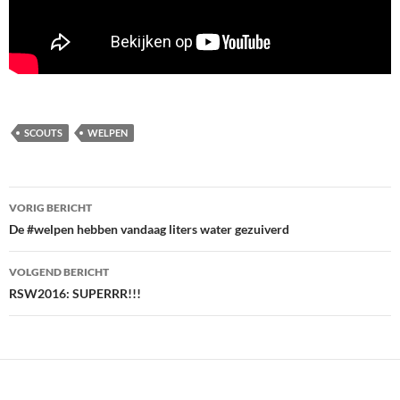
SCOUTS
WELPEN
Bericht
VORIG BERICHT
navigatie
De #welpen hebben vandaag liters water gezuiverd
VOLGEND BERICHT
RSW2016: SUPERRR!!!