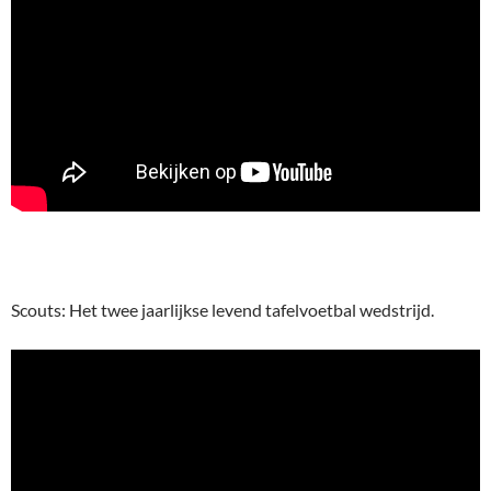
Scouts: Het twee jaarlijkse levend tafelvoetbal wedstrijd.