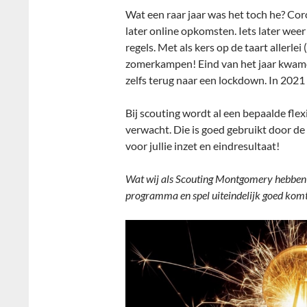
Wat een raar jaar was het toch he? C
later online opkomsten. Iets later wee
regels. Met als kers op de taart allerle
zomerkampen! Eind van het jaar kwam
zelfs terug naar een lockdown. In 202
Bij scouting wordt al een bepaalde flexib
verwacht. Die is goed gebruikt door de l
voor jullie inzet en eindresultaat!
Wat wij als Scouting Montgomery hebben g
programma en spel uiteindelijk goed komt