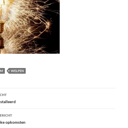
AM
WELPEN
ht
ICHT
atie
stalleerd
ERICHT
ieke opkomsten