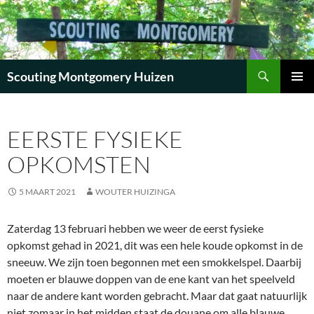
Zoeken
Scouting Montgomery Huizen
GA
PRIMAI
NAAR
MENU
DE
EERSTE FYSIEKE
INHOUD
OPKOMSTEN
5 MAART 2021
WOUTER HUIZINGA
Zaterdag 13 februari hebben we weer de eerst fysieke
opkomst gehad in 2021, dit was een hele koude opkomst in de
sneeuw. We zijn toen begonnen met een smokkelspel. Daarbij
moeten er blauwe doppen van de ene kant van het speelveld
naar de andere kant worden gebracht. Maar dat gaat natuurlijk
niet zomaar in het midden staat de douane om alle blauwe