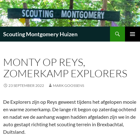
Zoeken
Scouting Montgomery Huizen
GA
PRIMAI
NAAR
MENU
DE
MONTY OP REYS,
INHOUD
ZOMERKAMP EXPLORERS
23 SEPTEMBER 2022
MARK GOOSSENS
De Explorers zijn op Reys geweest tijdens het afgelopen mooie
en warme zomerkamp. De lange rit begon op zaterdag ochtend
en nadat we de aanhang wagen hadden afgeladen zijn we in de
auto gestapt richting het scouting terrein in Brexbachtal,
Duitsland.