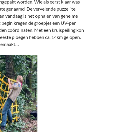
ingepakt worden. Wie als eerst klaar was
ute genaamd ‘De vervelende puzzel’ te
van vandaag is het ophalen van geheime
t begin kregen de groepjes een UV-pen
n coördinaten. Met een kruispeiling kon
eeste ploegen hebben ca. 14km gelopen.
 gemaakt…