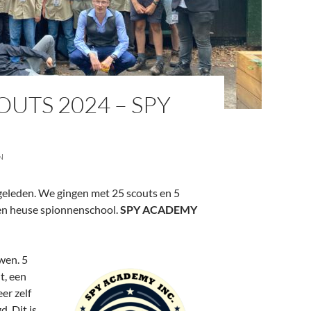
TS 2024 – SPY
N
geleden. We gingen met 25 scouts en 5
een heuse spionnenschool.
SPY ACADEMY
wen. 5
t, een
er zelf
. Dit is