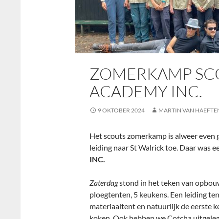
ZOMERKAMP SCOU
ACADEMY INC.
9 OKTOBER 2024
MARTIN VAN HAEFTE
Het scouts zomerkamp is alweer even 
leiding naar St Walrick toe. Daar was 
INC.
Zaterdag
stond in het teken van opbou
ploegtenten, 5 keukens. Een leiding ten
materiaaltent en natuurlijk de eerste ke
koken. Ook hebben we Cotcha uitgelegd