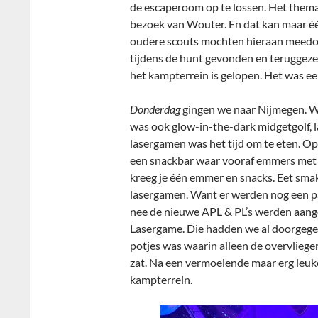
de escaperoom op te lossen. Het them
bezoek van Wouter. En dat kan maar éé
oudere scouts mochten hieraan meedoe
tijdens de hunt gevonden en teruggezet
het kampterrein is gelopen. Het was ee
Donderdag
gingen we naar Nijmegen. W
was ook glow-in-the-dark midgetgolf, l
lasergamen was het tijd om te eten. Op
een snackbar waar vooraf emmers met p
kreeg je één emmer en snacks. Eet smak
lasergamen. Want er werden nog een pa
nee de nieuwe APL & PL’s werden aang
Lasergame. Die hadden we al doorgege
potjes was waarin alleen de overvlieger
zat. Na een vermoeiende maar erg leuk
kampterrein.