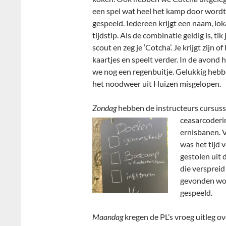
een spel wat heel het kamp door wordt
gespeeld. Iedereen krijgt een naam, lok
tijdstip. Als de combinatie geldig is, tik 
scout en zeg je ‘Cotcha’. Je krijgt zijn of
kaartjes en speelt verder. In de avond
we nog een regenbuitje. Gelukkig heb
het noodweer uit Huizen misgelopen.
Zondag
hebben de instructeurs cursuss
ceasarcoderi
ernisbanen. 
was het tijd
gestolen uit 
die verspreid
gevonden wor
gespeeld.
Maandag
kregen de PL’s vroeg uitleg o