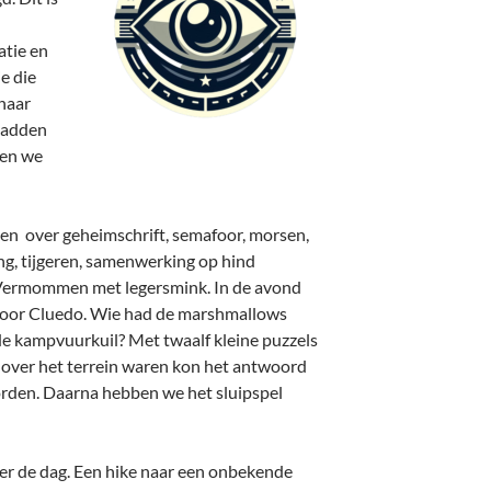
atie en
je die
 haar
 hadden
ben we
en over geheimschrift, semafoor, morsen,
ng, tijgeren, samenwerking op hind
Vermommen met legersmink. In de avond
 voor Cluedo. Wie had de marshmallows
de kampvuurkuil? Met twaalf kleine puzzels
 over het terrein waren kon het antwoord
den. Daarna hebben we het sluipspel
ver de dag. Een hike naar een onbekende