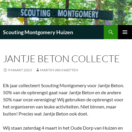
Zoeken
Scouting Montgomery Huizen
GA
PRIMAI
NAAR
MENU
DE
JANTJE BETON COLLECTE
INHOUD
9 MAART 2023
MARTIN VAN HAEFTEN
Elk jaar collecteert Scouting Montgomery voor Jantje Beton.
50% van de opbrengst gaat naar Jantje Beton en de andere
50% naar onze vereniging! Wij gebruiken de opbrengst voor
het organiseren van leuke activiteiten. Niet binnen, maar
buiten! Precies wat Jantje Beton ook doet.
Wij staan zaterdag 4 maart in het Oude Dorp van Huizen en