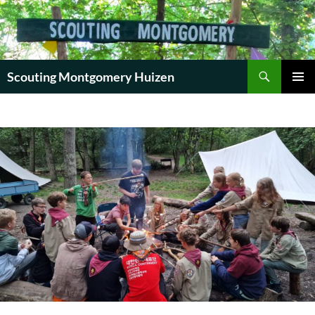
Zoeken
Scouting Montgomery Huizen
GA
PRIMAI
NAAR
MENU
DE
INHOUD