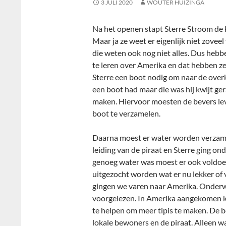
3 JULI 2020
WOUTER HUIZINGA
Na het openen stapt Sterre Stroom de kr
Maar ja ze weet er eigenlijk niet zovee
die weten ook nog niet alles. Dus hebb
te leren over Amerika en dat hebben z
Sterre een boot nodig om naar de overka
een boot had maar die was hij kwijt g
maken. Hiervoor moesten de bevers le
boot te verzamelen.
Daarna moest er water worden verzame
leiding van de piraat en Sterre ging o
genoeg water was moest er ook voldoen
uitgezocht worden wat er nu lekker of 
gingen we varen naar Amerika. Onderw
voorgelezen. In Amerika aangekomen k
te helpen om meer tipis te maken. De 
lokale bewoners en de piraat. Alleen w