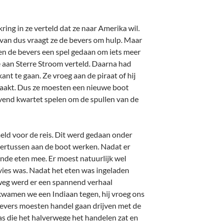
ing in ze verteld dat ze naar Amerika wil.
l van dus vraagt ze de bevers om hulp. Maar
en de bevers een spel gedaan om iets meer
e aan Sterre Stroom verteld. Daarna had
nt te gaan. Ze vroeg aan de piraat of hij
eraakt. Dus ze moesten een nieuwe boot
vend kwartet spelen om de spullen van de
ld voor de reis. Dit werd gedaan onder
ndertussen aan de boot werken. Nadat er
de eten mee. Er moest natuurlijk wel
vies was. Nadat het eten was ingeladen
eg werd er een spannend verhaal
wamen we een Indiaan tegen, hij vroeg ons
bevers moesten handel gaan drijven met de
as die het halverwege het handelen zat en